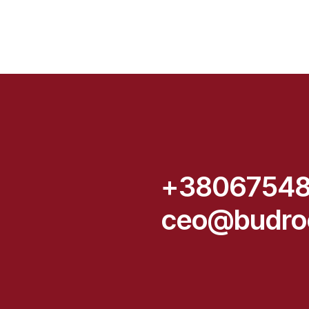
+3806754
ceo@budro