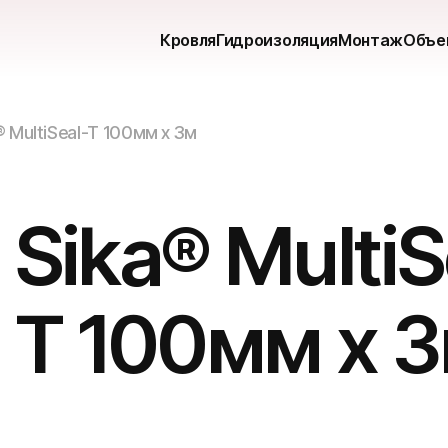
Кровля
Гидроизоляция
Монтаж
Объе
® MultiSeal-T 100мм х 3м
Sika® MultiS
T 100мм х 