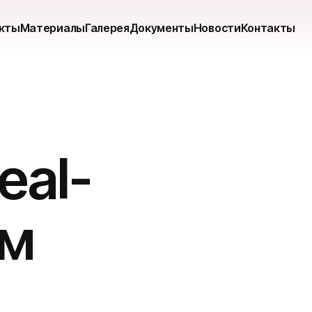
кты
Материалы
Галерея
Документы
Новости
Контакты
eal-
3м