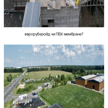
евроруберойд чи ПВХ мембрана?