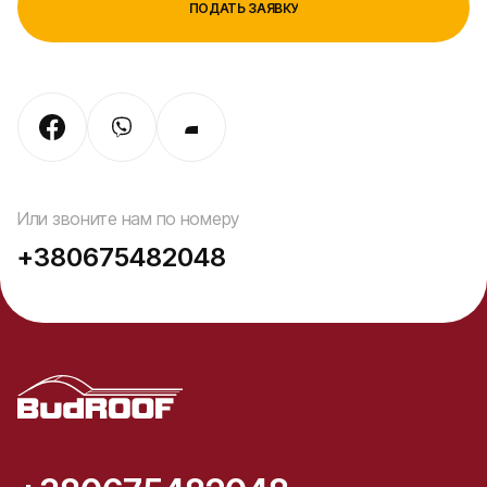
Или звоните нам по номеру
+380675482048