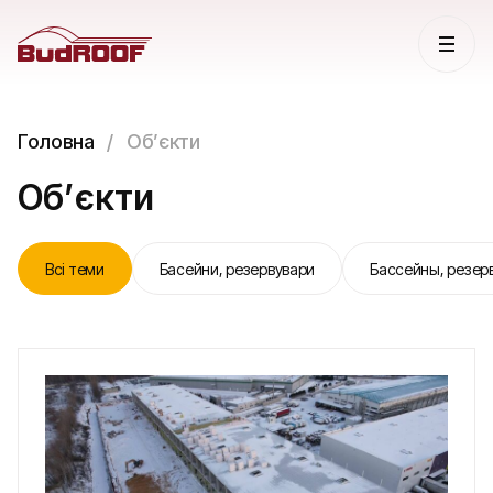
Головна
Обʼєкти
Обʼєкти
Всі теми
Басейни, резервувари
Бассейны, резер