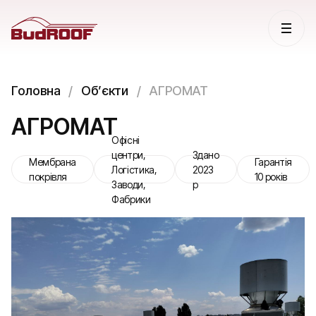
Головна
Обʼєкти
АГРОМАТ
АГРОМАТ
Офісні
центри,
Здано
Мембрана
Гарантія
Логістика,
2023
покрівля
10 років
Заводи,
р
Фабрики