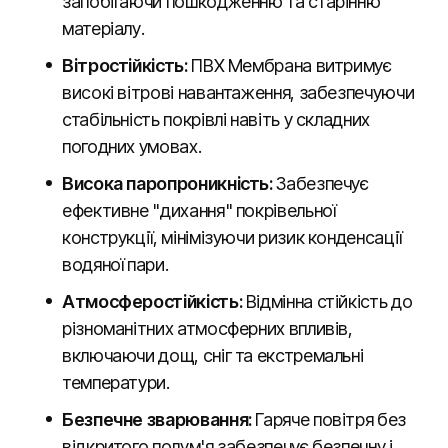
запобігаючи пошкодженню та старінню
матеріалу.
Вітростійкість:
ПВХ Мембрана витримує
високі вітрові навантаження, забезпечуючи
стабільність покрівлі навіть у складних
погодних умовах.
Висока паропроникність:
Забезпечує
ефективне "дихання" покрівельної
конструкції, мінімізуючи ризик конденсації
водяної пари.
Атмосферостійкість:
Відмінна стійкість до
різноманітних атмосферних впливів,
включаючи дощ, сніг та екстремальні
температури.
Безпечне зварювання:
Гаряче повітря без
відкритого полум'я забезпечує безпечну і