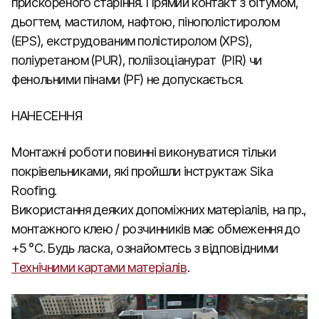
прискореного старіння. Прямий контакт з бітумом,
дьогтем, мастилом, нафтою, пінополістиролом
(EPS), екструдованим полістиролом (XPS),
поліуретаном (PUR), поліізоціанурат (PIR) чи
фенольними пінами (PF) не допускається.
НАНЕСЕННЯ
Монтажні роботи повинні виконуватися тільки
покрівельниками, які пройшли інструктаж Sika
Roofing.
Використання деяких допоміжних матеріалів, на пр.,
монтажного клею / розчинників має обмеження до
+5 °C. Будь ласка, ознайомтесь з відповідними
Технічними картами матеріалів
.