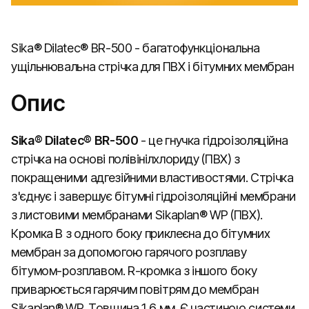
Sika® Dilatec® BR-500 - багатофункціональна
ущільнювальна стрічка для ПВХ і бітумних мембран
Опис
Sika® Dilatec® BR-500
- це гнучка гідроізоляційна
стрічка на основі полівінілхлориду (ПВХ) з
покращеними адгезійними властивостями. Стрічка
з'єднує і завершує бітумні гідроізоляційні мембрани
з листовими мембранами Sikaplan® WP (ПВХ).
Кромка B з одного боку приклеєна до бітумних
мембран за допомогою гарячого розплаву
бітумом-розплавом. R-кромка з іншого боку
приварюється гарячим повітрям до мембран
Sikaplan® WP. Товщина 1,6 мм. Є частиною системи