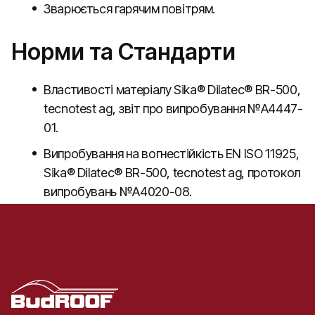
Зварюється гарячим повітрям.
Норми та Стандарти
Властивості матеріалу Sika® Dilatec® BR-500,
tecnotest ag, звіт про випробування №A4447-
01.
Випробування на вогнестійкість EN ISO 11925,
Sika® Dilatec® BR-500, tecnotest ag, протокол
випробувань №A4020-08.