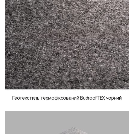
Геотекстиль термофіксований BudroofTEX чорний