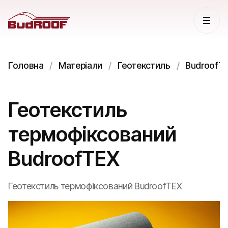
Головна
Матеріали
Геотекстиль
BudroofT
Геотекстиль
термофіксований
BudroofTEX
Геотекстиль термофіксований BudroofTEX