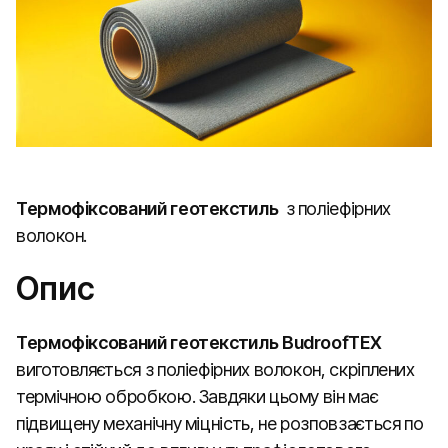
Термофіксований геотекстиль
з поліефірних
волокон.
Опис
Термофіксований геотекстиль BudroofTEX
виготовляється з поліефірних волокон, скріплених
термічною обробкою. Завдяки цьому він має
підвищену механічну міцність, не розповзається по