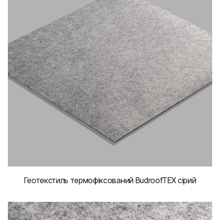
Геотекстиль термофіксований BudroofTEX сірий