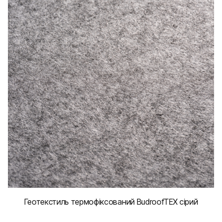
Геотекстиль термофіксований BudroofTEX сірий